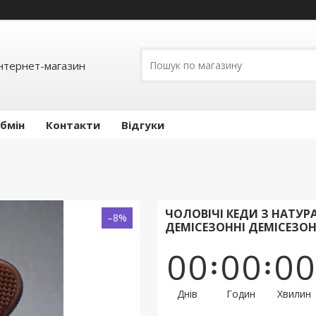
інтернет-магазин
обмін
Контакти
Відгуки
ЧОЛОВІЧІ КЕДИ З НАТУР
–8%
ДЕМІСЕЗОННІ ДЕМІСЕЗОН
0
0
0
0
0
0
Днів
Годин
Хвилин