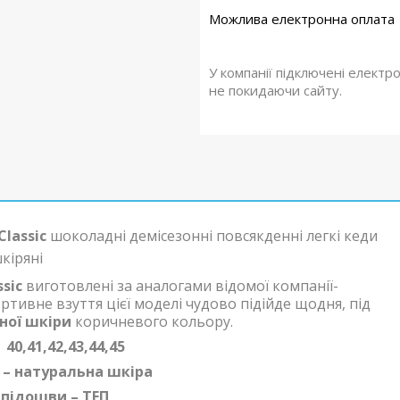
У компанії підключені електр
не покидаючи сайту.
lassic
шоколадні демісезонні повсякденні легкі кеди
кіряні
sic
виготовлені за аналогами відомої компанії-
ртивне взуття цієї моделі чудово підійде щодня, під
ної шкіри
коричневого кольору.
40,
41,42,43,44,45
 – натуральна шкіра
підошви – ТЕП