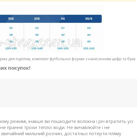
ма для підлітків, комплект футбольної форми з нанесенням цифр та букв
их покупок!
му режимі, інакше ви пошкодите волокна і річ втратить усі
не прання трохи теплої води. Не вичавлюйте і не
 звичайний мильний розчин, достатньо потерти пляму