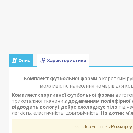
Опис
Характеристики
Комплект футбольної форми
з коротким рук
можливістю нанесення номерів для ком
Комплект спортивної футбольної форми
вигото
трикотажної тканини з
додаванням поліефірної 
відводить вологу і добре охолоджує тіло
під ча
легкість, еластичність, довговічність.
На дотик м'
Розмір у
ss="ck-alert__title">