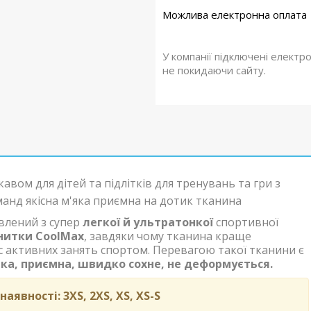
У компанії підключені електр
не покидаючи сайту.
авом для дітей та підлітків для тренувань та гри з
анд якісна м'яка приємна на дотик тканина
влений з супер
легкої й ультратонкої
спортивної
нитки CoolMax
, завдяки чому тканина краще
с активних занять спортом. Перевагою такої тканини є
яка, приємна, швидко сохне, не деформується.
 наявності:
3XS, 2XS, XS,
XS-S