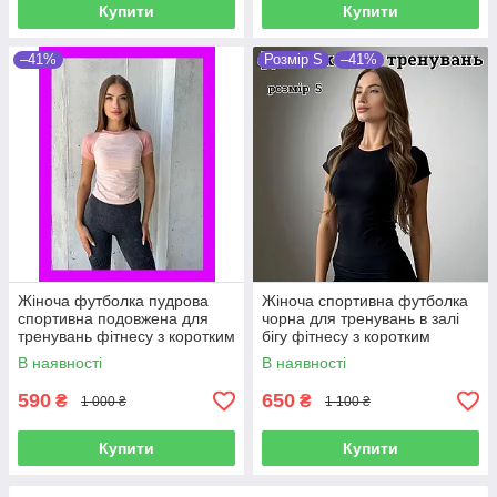
Купити
Купити
–41%
Розмір S
–41%
Жіноча футболка пудрова
Жіноча спортивна футболка
спортивна подовжена для
чорна для тренувань в залі
тренувань фітнесу з коротким
бігу фітнесу з коротким
рукавом якісна
рукавом облягаюча
В наявності
В наявності
590
650
₴
₴
1 000 ₴
1 100 ₴
Купити
Купити