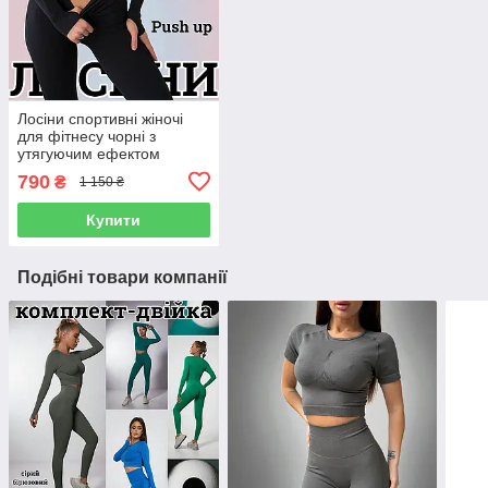
Лосіни спортивні жіночі
для фітнесу чорні з
утягуючим ефектом
Легінси для спорту бігу
790
₴
1 150 ₴
йоги з високою талією
Купити
Подібні товари компанії