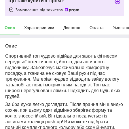
Що таке купити з Пром?
Замовлення під захистом
Опис
Характеристики
Доставка
Оплата
Умови п
Опис
Спортивний топ чудово підійде для занять фітнесом
середньої інтенсивності, йогою, для активного
відпочинку. Забезпечує максимально комфортну
посадку, а тканина не сковує Ваші рухи під час
тренування. Матеріал чудово відводить зайву вологу
та запобігає появі мокрих плям на одязі. Топ має
широкі нерегульовані лямки. Підходить для будь-яких
грудей.
За бра дуже легко доглядати. Після прання він швидко
сохне, при цьому одяг відмінно зберігає форму та
колір, зносостійкий. Він ідеально поєднується із
лосинами колекції push-up! Ви можете підібрати
повний комплект одного кольору або скомбінувати.