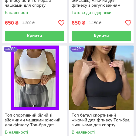
фітнесу йоги Топ-бра з
блискавці жіночий для
чашками для спорту
фітнесу з регулюванням
тренувань чорний з
об'єму для тренування бігу
В наявності
Готово до відправки
відкритою спиною
на широких бретелях
650
650
₴
₴
1 200 ₴
1 150 ₴
Купити
Купити
–43%
–42%
Топ спортивний білий зі
Топ батал спортивний
зйомними чашками жіночий
жіночий для фітнесу Топ-бра
для фітнесу Топ-бра для
з чашками для спорту
спорту тренувань бігу
тренувань чорний з
В наявності
В наявності
відкритою спиною XL-3XL