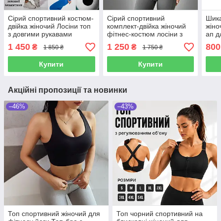
Сірий спортивний костюм-
Сірий спортивний
Шик
двійка жіночий Лосіни топ
комплект-двійка жіночий
жіно
з довгими рукавами
фітнес-костюм лосіни з
ап д
фітнес-комплект для
пуш ап ефектом та кроп-
без 
1 450
1 250
800
₴
₴
1 850 ₴
1 750 ₴
тренувань дівчині
топ для тренувань дівчині
чашк
якіс
Купити
Купити
Акційні пропозиції та новинки
–46%
–43%
Топ спортивний жіночий для
Топ чорний спортивний на