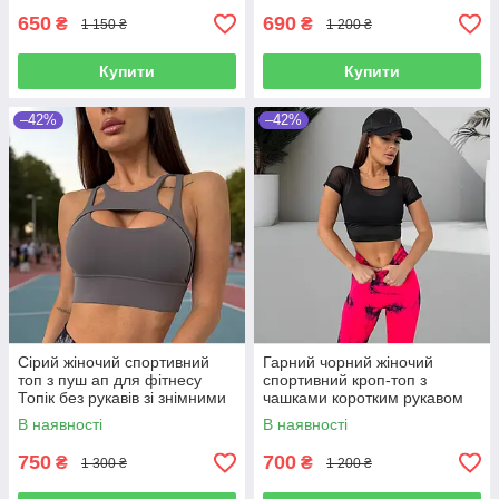
650
690
₴
₴
1 150 ₴
1 200 ₴
Купити
Купити
–42%
–42%
Сірий жіночий спортивний
Гарний чорний жіночий
топ з пуш ап для фітнесу
спортивний кроп-топ з
Топік без рукавів зі знімними
чашками коротким рукавом
чашками для спорту якісний
Укорочена футболка для
В наявності
В наявності
стильний
фітнесу та спорта сітка
750
700
₴
₴
1 300 ₴
1 200 ₴