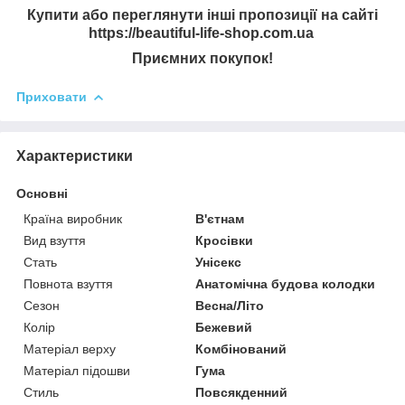
Купити або переглянути інші пропозиції на сайті
https://beautiful-life-shop.com.ua
Приємних покупок!
Приховати
Характеристики
Основні
Країна виробник
В'єтнам
Вид взуття
Кросівки
Стать
Унісекс
Повнота взуття
Анатомічна будова колодки
Сезон
Весна/Літо
Колір
Бежевий
Матеріал верху
Комбінований
Матеріал підошви
Гума
Стиль
Повсякденний