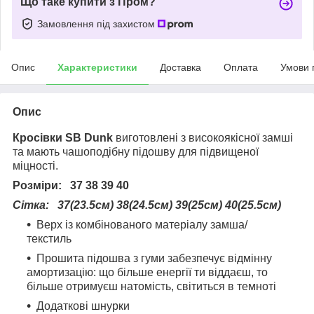
Що таке купити з Пром?
Замовлення під захистом
Опис
Характеристики
Доставка
Оплата
Умови 
Опис
Кросівки SB Dunk
виготовлені з високоякісної замші
та мають чашоподібну підошву для підвищеної
міцності.
Розміри: 37 38 39 40
Сітка: 37(23.5см) 38(24.5см) 39(25см) 40(25.5см)
Верх із комбінованого матеріалу замша/
текстиль
Прошита підошва з гуми забезпечує відмінну
амортизацію: що більше енергії ти віддаєш, то
більше отримуєш натомість, світиться в темноті
Додаткові шнурки