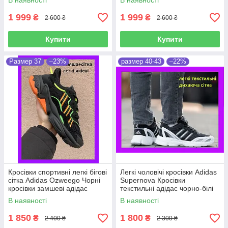
В наявності
В наявності
1 999
1 999
₴
₴
2 600 ₴
2 600 ₴
Купити
Купити
Размер 37
–23%
размер 40-43
–22%
Кросівки спортивні легкі бігові
Легкі чоловічі кросівки Adidas
сітка Adidas Ozweego Чорні
Supernova Кросівки
кросівки замшеві адідас
текстильні адідас чорно-білі
озвіго 37розмір
сітка для бігу та спорту
В наявності
В наявності
1 850
1 800
₴
₴
2 400 ₴
2 300 ₴