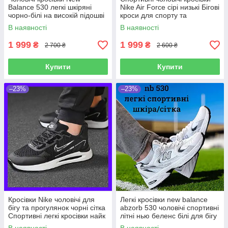
Balance 530 легкі шкіряні
Nike Air Force сірі низькі Бігові
чорно-білі на високій підошві
кроси для спорту та
Бігові кросівки нью баланс
активного відпочинку
В наявності
В наявності
хлопцеві
1 999
1 999
₴
₴
2 700 ₴
2 600 ₴
Купити
Купити
–23%
–23%
Кросівки Nike чоловічі для
Легкі кросівки new balance
бігу та прогулянок чорні сітка
abzorb 530 чоловічі спортивні
Спортивні легкі кросівки найк
літні нью беленс білі для бігу
текстильні