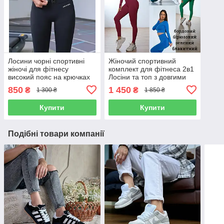
Лосини чорні спортивні
Жіночий спортивний
жіночі для фітнесу
комплект для фітнеса 2в1
високий пояс на крючках
Лосіни та топ з довгими
Легінси для тренувань бігу
рукавами Костюм
850
1 450
₴
₴
1 300 ₴
1 850 ₴
батальні розміри
бордовий для тренувань
Купити
Купити
Подібні товари компанії