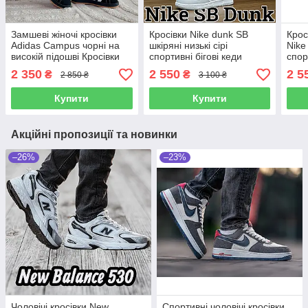
Замшеві жіночі кросівки
Кросівки Nike dunk SB
Крос
Adidas Campus чорні на
шкіряні низькі сірі
Nike
високій підошві Кросівки
спортивні бігові кеди
спор
класичні адідас кампус на
молодіжні найк весна
моло
2 350
2 550
2 5
₴
₴
2 850 ₴
3 100 ₴
шнурівці
осінь
Купити
Купити
Акційні пропозиції та новинки
–26%
–23%
Чоловічі кросівки New
Спортивні чоловічі кросівки