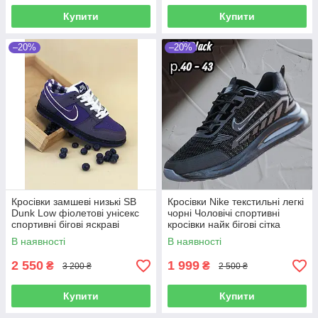
Купити
Купити
–20%
–20%
Кросівки замшеві низькі SB
Кросівки Nike текстильні легкі
Dunk Low фіолетові унісекс
чорні Чоловічі спортивні
спортивні бігові яскраві
кросівки найк бігові сітка
кросівки молодіжні
дихаючі
В наявності
В наявності
2 550
1 999
₴
₴
3 200 ₴
2 500 ₴
Купити
Купити