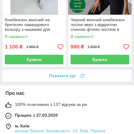
Комбінезон жіночий на
Чорний жіночий комбінезон
бретелях лавандового
лосіни верх з відкритою
кольору з чашками для
спиною фітнес-костюм в
фітнесу та тренувань Фітнес-
рубчик без пуш ап для
В наявності
В наявності
костюм з відкритою спиною
фітнесу та тренувань
дівчині
1 100
990
₴
₴
1 800 ₴
1 600 ₴
Купити
Купити
Показати ще
Про нас
100% позитивних з 137 відгуків за рік
Працює з 27.03.2020
м. Київ
вулиця Василя Липківського, 1А, Київ, Україна