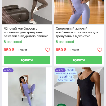
Жіночий комбінезон з
Спортивний жіночий
лосинами для тренувань
комбінезон з лосинами для
бежевий з відкритою спиною
тренувань з відкритою
Спортивний фітнес-костюм з
спиною злитий спортивний
В наявності
В наявності
ефектом пуш ап
фітнес-костюм з ефектом
пуш ап
950
950
₴
₴
1 600 ₴
1 600 ₴
Купити
Купити
–39%
–38%