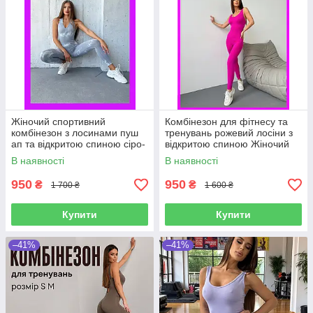
Жіночий спортивний
Комбінезон для фітнесу та
комбінезон з лосинами пуш
тренувань рожевий лосіни з
ап та відкритою спиною сіро-
відкритою спиною Жіночий
білий для фітнесу та
фітнес-костюм з ефектом
В наявності
В наявності
тренувань в зал
пуш ап
950
950
₴
₴
1 700 ₴
1 600 ₴
Купити
Купити
–41%
–41%