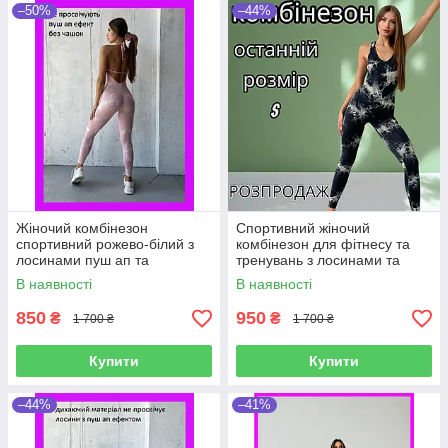
–50%
–44%
Жіночий комбінезон
Спортивний жіночий
спортивний рожево-білий з
комбінезон для фітнесу та
лосинами пуш ап та
тренувань з лосинами та
відкритою спиною для
відкритою спиною чорний
В наявності
В наявності
фітнесу та тренувань
білий
850
950
₴
₴
1 700 ₴
1 700 ₴
Купити
Купити
–44%
–41%