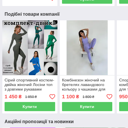
Подібні товари компанії
Сірий спортивний костюм-
Комбінезон жіночий на
Спор
двійка жіночий Лосіни топ
бретелях лавандового
комб
з довгими рукавами
кольору з чашками для
для 
фітнес-комплект для
фітнесу та тренувань
спин
1 450
1 100
950
₴
₴
1 850 ₴
1 800 ₴
тренувань дівчині
Фітнес-костюм з відкритою
спор
спиною дівчині
кост
Купити
Купити
Акційні пропозиції та новинки