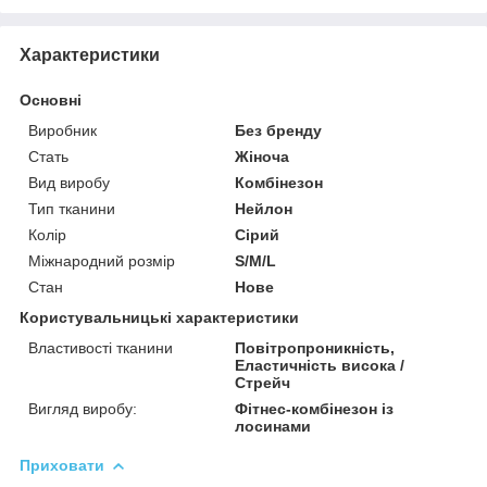
Характеристики
Основні
Виробник
Без бренду
Стать
Жіноча
Вид виробу
Комбінезон
Тип тканини
Нейлон
Колір
Сірий
Міжнародний розмір
S/M/L
Стан
Нове
Користувальницькі характеристики
Властивості тканини
Повітропроникність,
Еластичність висока /
Стрейч
Вигляд виробу:
Фітнес-комбінезон із
лосинами
Приховати