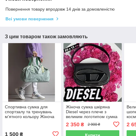
Повернення товару впродовж 14 днів за домовленістю
Всі умови повернення
З цим товаром також замовляють
Спортивна сумка для
Жіноча сумка шкіряна
Вели
спортзалу та тренувань
Diesel через плече з
шопе
м'ятного кольору Жіноча
великим логотипом сумка
косм
сумка для фітнесу
на ремені через плече
лора
2 350
2 6
₴
2 900 ₴
басейну дорожна
чорна
гама
1 500
₴
Купити