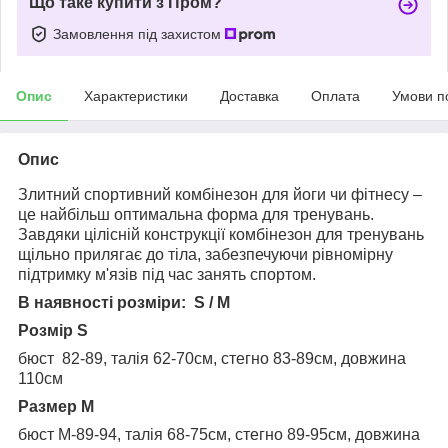
Що таке купити з Пром?
Замовлення під захистом
Опис
Характеристики
Доставка
Оплата
Умови п
Опис
Злитний спортивний комбінезон для йоги чи фітнесу –
це найбільш оптимальна форма для тренувань.
Завдяки цілісній конструкції комбінезон для тренувань
щільно прилягає до тіла, забезпечуючи рівномірну
підтримку м'язів під час занять спортом.
В наявності розміри: S / M
Розмір S
бюст 82-89, талія 62-70см, стегно 83-89см, довжина
110см
Размер М
бюст M-89-94, талія 68-75см, стегно 89-95см, довжина