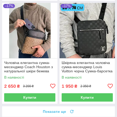
–17%
–17%
Чоловіча елегантна сумка-
Шкіряна елегантна чоловіча
месенджер Coach Houston з
сумка-месенджер Louis
натуральної шкіри бежева
Vuitton чорна Сумка-барсетка
шкіряна сумка через плече
через плече луї вітон хлопцю
В наявності
В наявності
коуч якісна
2 650
1 950
₴
₴
3 200 ₴
2 350 ₴
Купити
Купити
Показати ще