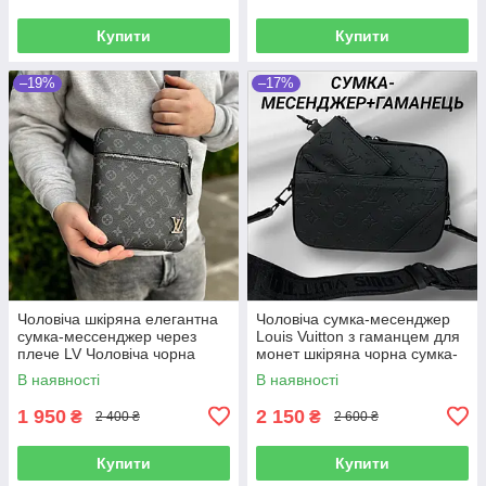
Купити
Купити
–19%
–17%
Чоловіча шкіряна елегантна
Чоловіча сумка-месенджер
сумка-мессенджер через
Louis Vuitton з гаманцем для
плече LV Чоловіча чорна
монет шкіряна чорна сумка-
плечева сумка луї віттон
планшет через плече луї
В наявності
В наявності
22см
1 950
2 150
₴
₴
2 400 ₴
2 600 ₴
Купити
Купити