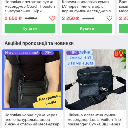
Чоловіча елегантна сумка-
Класична чоловіча сумка
Брен
месенджер Coach Houston
LV через плече в офіс
комп
з натуральної шкіри
чорна сумка-месенджер з
месе
бежева шкіряна сумка
гаманцем для навушників
гама
2 650
2 250
2 2
₴
₴
3 200 ₴
2 650 ₴
через плече коуч якісна
та дрібниць
шкір
широ
Купити
Купити
Акційні пропозиції та новинки
Натуральная кожа!
–29%
–19%
Чоловіча чорна сумка через
Шкіряна елегантна сумка-
плече натуральна шкіра
месенджер Louis Vuitton Trio
Якісний стильний месенджер
Messenger Сумка 3в1 через