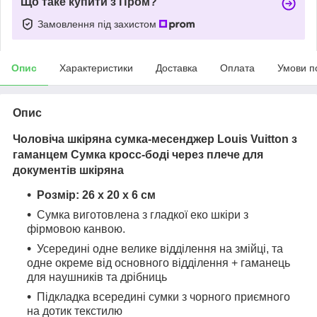
Що таке купити з Пром?
Замовлення під захистом
Опис
Характеристики
Доставка
Оплата
Умови п
Опис
Чоловіча шкіряна сумка-месенджер Louis Vuitton з
гаманцем Сумка кросс-боді через плече для
документів шкіряна
Розмір: 26 х 20 х 6 см
Сумка виготовлена з гладкої еко шкіри з
фірмовою канвою.
Усередині одне велике відділення на змійці, та
одне окреме від основного відділення + гаманець
для наушників та дрібниць
Підкладка всередині сумки з чорного приємного
на дотик текстилю