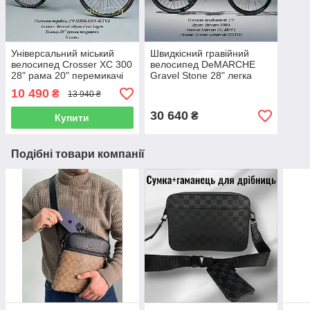
Універсальний міський
Швидкісний гравійний
велосипед Crosser XC 300
велосипед DeMARCHE
28" рама 20" перемикачі
Gravel Stone 28" легка
Shimano гідравлічні
рама 21" перемикачі
10 490
₴
13 940 ₴
гальма
Shimano SORA 2*9
30 640
₴
Купити
Подібні товари компанії