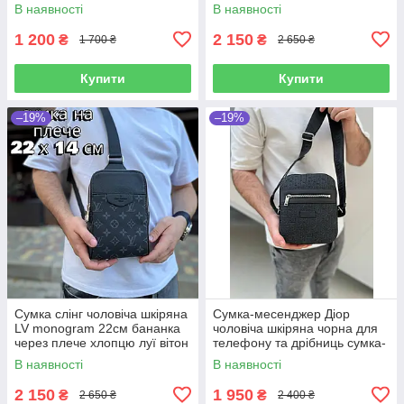
українського виробництва
плече луї вітон чоловіча
В наявності
В наявності
1 200
2 150
₴
₴
1 700 ₴
2 650 ₴
Купити
Купити
–19%
–19%
Сумка слінг чоловіча шкіряна
Сумка-месенджер Діор
LV monogram 22см бананка
чоловіча шкіряна чорна для
через плече хлопцю луї вітон
телефону та дрібниць сумка-
для телефону та дрібниць
планшетка через плече
В наявності
В наявності
2 150
1 950
₴
₴
2 650 ₴
2 400 ₴