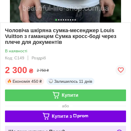
Чоловіча шкіряна сумка-месенджер Louis
Vuitton з гаманцем Сумка кросс-боді через
плече для документів
В наявності
Код: С149
Роздріб
2 300
₴
2 750 ₴
Економія
450 ₴
Залишилось
11 днів
Купити
або
Купити з