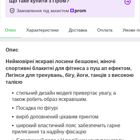
Що таке купити з Пром?
Замовлення під захистом
Опис
Характеристики
Доставка
Оплата
Умови п
Опис
Неймовірні яскраві лосини
безшовні, жіночі
спортивні блакитні для фітнеса з пуш ап ефектом,
Легінси для тренувань, бігу, йоги, танців з високою
талією
стильний дизайн моделі привертає увагу, а
також робить образ яскравішим.
Посадка по фігурі
виріб доповнений цікавим принтом
широкий еластичний пояс забезпечить гарне
прилягання та надійну фіксацію