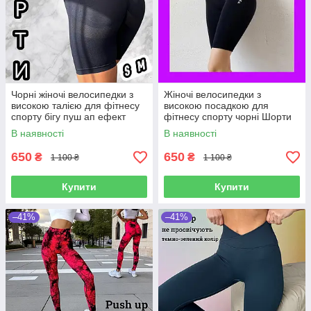
Чорні жіночі велосипедки з
Жіночі велосипедки з
високою талією для фітнесу
високою посадкою для
спорту бігу пуш ап ефект
фітнесу спорту чорні Шорти
Шорти спортивні жіночі для
спортивні для тренувань
В наявності
В наявності
тренувань
дівчині
650
650
₴
₴
1 100 ₴
1 100 ₴
Купити
Купити
–41%
–41%