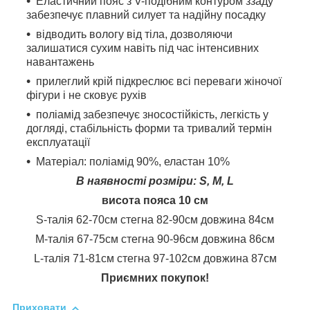
Еластичний пояс з V-подібним контуром ззаду
забезпечує плавний силует та надійну посадку
відводить вологу від тіла, дозволяючи
залишатися сухим навіть під час інтенсивних
навантажень
прилеглий крій підкреслює всі переваги жіночої
фігури і не сковує рухів
поліамід забезпечує зносостійкість, легкість у
догляді, стабільність форми та тривалий термін
експлуатації
Матеріал: поліамід 90%, еластан 10%
В наявності розміри: S, M, L
висота пояса 10 см
S-талія 62-70см стегна 82-90см довжина 84см
М-талія 67-75см стегна 90-96см довжина 86см
L-талія 71-81см стегна 97-102см довжина 87см
Приємних покупок!
Приховати