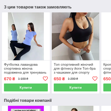
З цим товаром також замовляють
Футболка лавандова
Топ спортивний жіночий
Кроп
спортивна жіноча
для фітнесу йоги Топ-бра
спор
подовжена для тренувань
з чашками для спорту
фітн
фітнесу з коротким
тренувань чорний з
футб
670
650
650
₴
₴
1 100 ₴
1 200 ₴
рукавом
відкритою спиною
рука
Купити
Купити
Подібні товари компанії