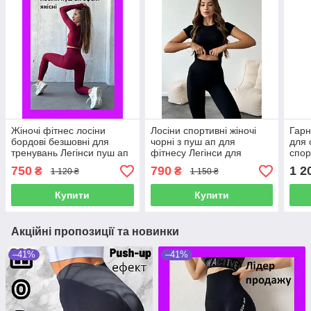
Жіночі фітнес лосіни
Лосіни спортивні жіночі
Гарн
бордові безшовні для
чорні з пуш ап для
для 
тренувань Легінси пуш ап
фітнесу Легінси для
спор
для спорту бігу йоги з
тренувань бігу танців з
фітн
750
790
1 2
₴
₴
1 120 ₴
1 150 ₴
високою талією
високою талією
висо
Купити
Купити
Акційні пропозиції та новинки
–41%
–41%