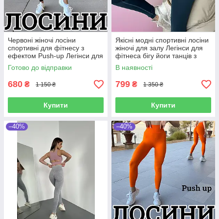
Червоні жіночі лосіни
Якісні модні спортивні лосіни
спортивні для фітнесу з
жіночі для залу Легінси для
ефектом Push-up Легінси для
фітнеса бігу йоги танців з
спорту бігу йоги з високою
високою талією
Готово до відправки
В наявності
талією
680
799
₴
₴
1 150 ₴
1 350 ₴
Купити
Купити
–40%
–40%