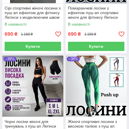
Сірі спортивні жіночі лосини з
Помаранчеві лосіни з
пуш ап ефектом для фітнесу
ефектом пуш ап спортивні
Легінси з моделюючим швом
жіночі для фітнесу Легінси
високою талією
для спорту бігу йоги з
В наявності
В наявності
високою талією
690
690
₴
₴
1 150 ₴
1 150 ₴
Купити
Купити
–39%
–38%
Чорні лосіни жіночі для
Жіночі спортивні лосини з
тренувань з пуш ап Легінси
високою талією з пуш ап