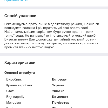
Спосіб упаковки
Рекомендуємо прати лише в делікатному режимі, інакше ви
пошкодите волокна і річ втратить усі свої властивості.
Найоптимальнішим варіантом буде ручне прання трохи
теплої води. Не вичавлюйте і не викручуйте мокрий виріб!
Вивести пляму Вам допоможе звичайний мильний розчин,
достатньо потерти пляму ганчіркою, змоченою в розчині та
промити тканину чистою водою.
Характеристики
Основні атрибути
Виробник
Europaw
Країна виробник
Україна
Стать
Унісекс
Вид виробу
Комплект
Матеріал
Поліестер