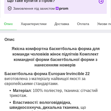
Що таке купити з Пром?
Замовлення під захистом
Опис
Характеристики
Доставка
Оплата
Умови п
Опис
Якісна комфортна
баскетбольна форма
для
команди чоловіків жінок підлітків Комплект
командної форми баскетбольної форми з
нанесенням номерів
Баскетбольна форма Europaw Invincible 22
виготовлена з матеріалу найвищої якості за
європейськими стандартами.
Матеріал
: 100% поліестер, тканина: сітчастий
трикотаж.
Властивості
:
вологовідвідна,
швидкосохнуча, дихальна тканина
, що