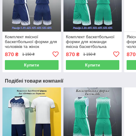
Комплект якісної
Комплект баскетбольної
Якіс
баскетбольної форми для
форми для команди
фор
чоловіків та жінок
якісна баскетбольна
чолов
тренувальна підліткова
форма для чоловіків жінок
комп
870
870
870
₴
₴
1 150 ₴
1 150 ₴
форма для баскетболу
підлітків
форм
Купити
Купити
Подібні товари компанії