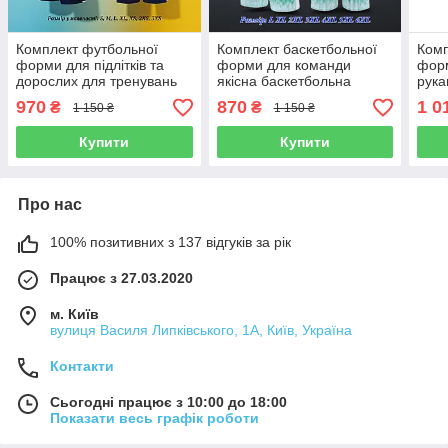
Комплект футбольної
Комплект баскетбольної
Комп
форми для підлітків та
форми для команди
форм
дорослих для тренувань
якісна баскетбольна
рука
та гри з можливістю
форма для чоловіків жінок
гри 
970
870
1 0
₴
₴
1 150 ₴
1 150 ₴
нанесення номерів для
підлітків
нане
команд
ком
Купити
Купити
Про нас
100% позитивних з 137 відгуків за рік
Працює з 27.03.2020
м. Київ
вулиця Василя Липківського, 1А, Київ, Україна
Контакти
Сьогодні працює з 10:00 до 18:00
Показати весь графік роботи