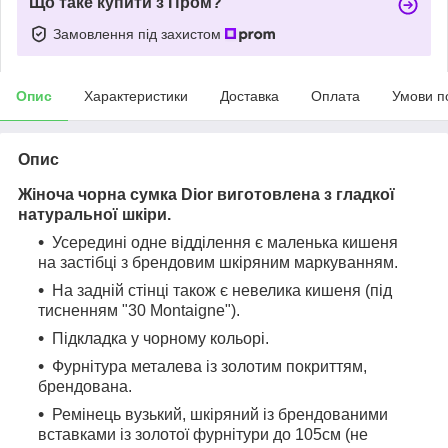
Що таке купити з Пром?
Замовлення під захистом
Опис
Характеристики
Доставка
Оплата
Умови п
Опис
Жіноча чорна сумка Dior виготовлена ​​з гладкої
натуральної шкіри.
Усередині одне відділення є маленька кишеня
на застібці з брендовим шкіряним маркуванням.
На задній стінці також є невелика кишеня (під
тисненням "30 Montaigne").
Підкладка у чорному кольорі.
Фурнітура металева із золотим покриттям,
брендована.
Ремінець вузький, шкіряний із брендованими
вставками із золотої фурнітури до 105см (не