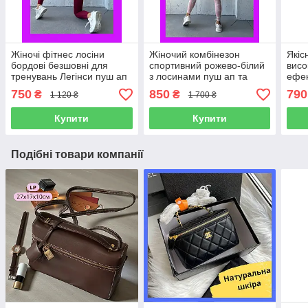
Жіночі фітнес лосіни
Жіночий комбінезон
Якісн
бордові безшовні для
спортивний рожево-білий
висо
тренувань Легінси пуш ап
з лосинами пуш ап та
ефек
для спорту бігу йоги з
відкритою спиною для
легі
750
850
790
₴
₴
1 120 ₴
1 700 ₴
високою талією
фітнесу та тренувань
танц
пос
Купити
Купити
Подібні товари компанії