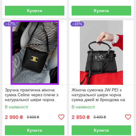
Купити
Купити
–17%
–16%
Зручна практична жіноча
Жіноча сумочка JW PEI з
сумка Celine через плече з
натуральної шкіри чорна
натуральної шкіри чорна
сумка джей ві брендова на
відмінної якості
подарунок для дівчини
В наявності
В наявності
2 990
2 850
₴
₴
3 600 ₴
3 400 ₴
Купити
Купити