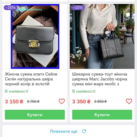
–16%
–15%
Жіноча сумка клатч Celine
Шикарна сумка-тоут жіноча
Селін натуральна шкіра
шкіряна Marc Jacobs чорна
чорний колір в золотій
сумка міні марк якобс з
фурнітурі розкішна сумочка
ременем через плече
В наявності
В наявності
22см
3 150
3 350
₴
₴
3 750 ₴
3 950 ₴
Купити
Купити
Показати ще