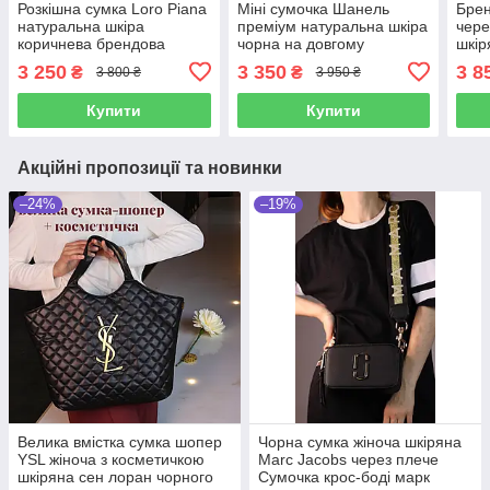
Розкішна сумка Loro Piana
Міні сумочка Шанель
Брен
натуральна шкіра
преміум натуральна шкіра
чере
коричнева брендова
чорна на довгому
шкір
сумочка жіноча на плече в
ланцюжку Квадратна
з до
3 250
3 350
3 8
₴
₴
3 800 ₴
3 950 ₴
подарунок дівчині
брендова сумка через
якіс
плече
Купити
Купити
Акційні пропозиції та новинки
–24%
–19%
Велика вмістка сумка шопер
Чорна сумка жіноча шкіряна
YSL жіноча з косметичкою
Marc Jacobs через плече
шкіряна сен лоран чорного
Сумочка крос-боді марк