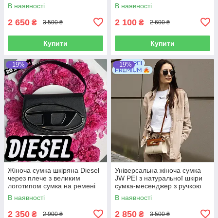
кольору з гаманцем для
якобс на широкому ремені
В наявності
В наявності
дрібниць
2 650
2 100
₴
₴
3 500 ₴
2 600 ₴
Купити
Купити
–19%
–19%
Жіноча сумка шкіряна Diesel
Універсальна жіноча сумка
через плече з великим
JW PEI з натуральної шкіри
логотипом сумка на ремені
сумка-месенджер з ручкою
через плече чорна
невелика сумочка крос боді
В наявності
В наявності
трапеція на плече
2 350
2 850
₴
₴
2 900 ₴
3 500 ₴