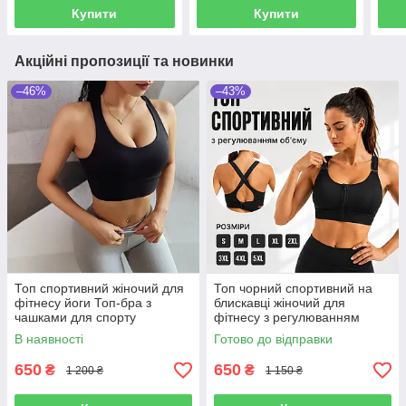
Купити
Купити
Акційні пропозиції та новинки
–46%
–43%
Топ спортивний жіночий для
Топ чорний спортивний на
фітнесу йоги Топ-бра з
блискавці жіночий для
чашками для спорту
фітнесу з регулюванням
тренувань чорний з
об'єму для тренування бігу
В наявності
Готово до відправки
відкритою спиною
на широких бретелях
650
650
₴
₴
1 200 ₴
1 150 ₴