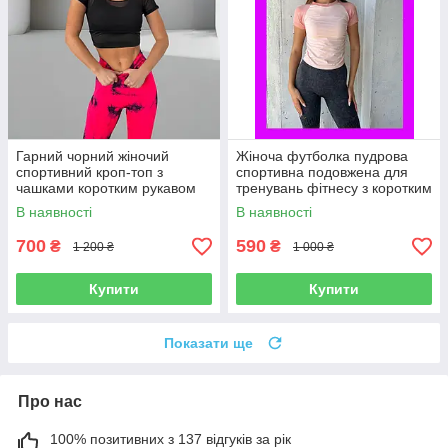
Гарний чорний жіночий
Жіноча футболка пудрова
спортивний кроп-топ з
спортивна подовжена для
чашками коротким рукавом
тренувань фітнесу з коротким
Укорочена футболка для
рукавом якісна
В наявності
В наявності
фітнесу та спорта сітка
700
590
₴
₴
1 200 ₴
1 000 ₴
Купити
Купити
Показати ще
Про нас
100% позитивних з 137 відгуків за рік