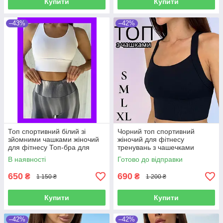
Купити
Купити
–43%
–42%
Топ спортивний білий зі
Чорний топ спортивний
зйомними чашками жіночий
жіночий для фітнесу
для фітнесу Топ-бра для
тренувань з чашечками
спорту тренувань бігу
комфортний якісний
В наявності
Готово до відправки
приємний до тіла
650
690
₴
₴
1 150 ₴
1 200 ₴
Купити
Купити
–42%
–42%