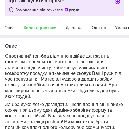
Що таке купити з Пром?
Замовлення під захистом
Опис
Характеристики
Доставка
Оплата
Умови 
Опис
Спортивний топ-бра відмінно підійде для занять
фітнесом середньої інтенсивності, йогою, для
активного відпочинку. Забезпечує максимально
комфортну посадку, а тканина не сковує Ваші рухи під
час тренування. Матеріал чудово відводить зайву
вологу та запобігає появі мокрих плям на одязі. Бра
має широкі нерегульовані лямки. Підходить для будь-
яких грудей.
За бра дуже легко доглядати. Після прання він швидко
сохне, при цьому одяг відмінно зберігає форму та
колір, зносостійкий. Бра ідеально поєднується із
лосинами колекції push-up! Ви можете підібрати
повний комплект одного кольору або скомбінувати.