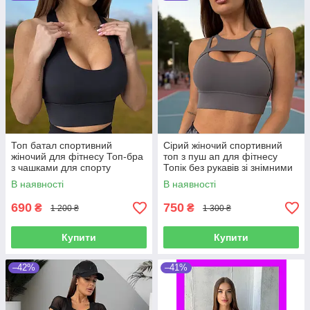
Топ батал спортивний
Сірий жіночий спортивний
жіночий для фітнесу Топ-бра
топ з пуш ап для фітнесу
з чашками для спорту
Топік без рукавів зі знімними
тренувань чорний з
чашками для спорту якісний
В наявності
В наявності
відкритою спиною XL-3XL
стильний
690
750
₴
₴
1 200 ₴
1 300 ₴
Купити
Купити
–42%
–41%