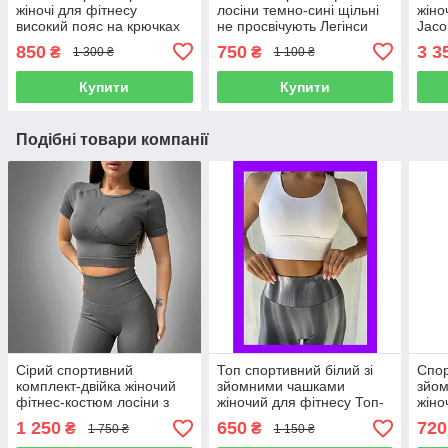
жіночі для фітнесу
лосіни темно-сині щільні
жіно
високий пояс на крючках
не просвічують Легінси
Jaco
Легінси для тренувань бігу
для спорту бігу йоги з
марк
850
750
3 3
₴
₴
1 300 ₴
1 100 ₴
батальні розміри
високою талією
чере
Купити
Купити
Подібні товари компанії
Сірий спортивний
Топ спортивний білий зі
Спор
комплект-двійка жіночий
зйомними чашками
зйо
фітнес-костюм лосіни з
жіночий для фітнесу Топ-
жіно
пуш ап ефектом та кроп-
бра для спорту тренувань
Топ-
1 250
650
720
₴
₴
1 750 ₴
1 150 ₴
топ для тренувань дівчині
бігу
трен