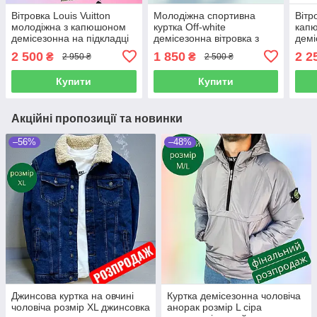
Вітровка Louis Vuitton
Молодіжна спортивна
Вітр
молодіжна з капюшоном
куртка Off-white
капю
демісезонна на підкладці
демісезонна вітровка з
демі
куртка бежева брендова
капюшоном на блискавці
курт
2 500
1 850
2 2
₴
₴
2 950 ₴
2 500 ₴
для бігу прогулянок
та п
хлопцю
Купити
Купити
Акційні пропозиції та новинки
–56%
–48%
Джинсова куртка на овчині
Куртка демісезонна чоловіча
чоловіча розмір ХL джинсовка
анорак розмір L сіра