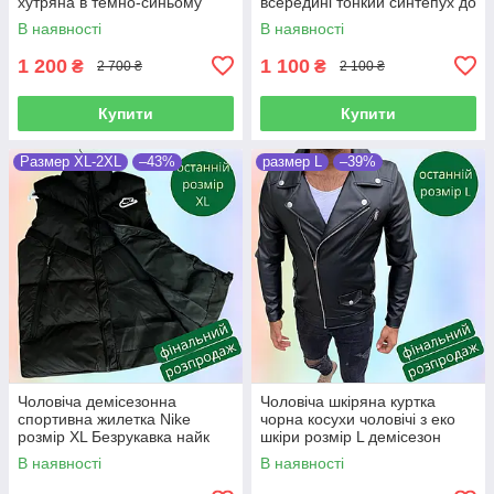
хутряна в темно-синьому
всередині тонкий синтепух до
кольорі осінь зима для
-5 якісна плащівка
В наявності
В наявності
хлопця
1 200
1 100
₴
₴
2 700 ₴
2 100 ₴
Купити
Купити
Размер XL-2XL
–43%
размер L
–39%
Чоловіча демісезонна
Чоловіча шкіряна куртка
спортивна жилетка Nike
чорна косухи чоловічі з еко
розмір XL Безрукавка найк
шкіри розмір L демісезон
стьогана утеплена
В наявності
В наявності
холофайбер