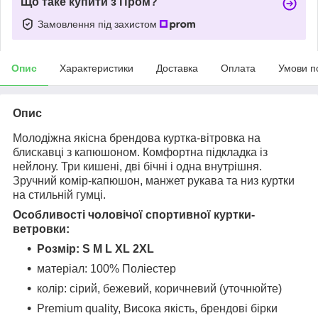
Що таке купити з Пром?
Замовлення під захистом
Опис
Характеристики
Доставка
Оплата
Умови п
Опис
Молодіжна якісна брендова куртка-вітровка на
блискавці з капюшоном. Комфортна підкладка із
нейлону. Три кишені, дві бічні і одна внутрішня.
Зручний комір-капюшон, манжет рукава та низ куртки
на стильній гумці.
Особливості чоловічої спортивної куртки-
ветровки:
Розмір: S М L ХL 2ХL
матеріал: 100% Поліестер
колір: сірий, бежевий, коричневий (уточнюйте)
Premium quality, Висока якість, брендові бірки