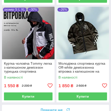
розмір S L XL
–30%
–26%
Куртка чоловіча Тommy легка
Молодіжна спортивна куртка
з капюшоном демісезон
Off-white демісезонна
турецька спортивна
вітровка з капюшоном на
вітровка щільна водостійка
блискавці для бігу прогулянок
В наявності
В наявності
хлопцю
1 550
1 850
₴
₴
2 200 ₴
2 500 ₴
Купити
Купити
Показати ще