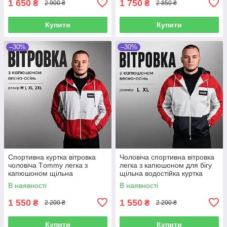
1 650
1 750
₴
₴
2 900 ₴
2 850 ₴
Купити
Купити
–30%
–30%
Спортивна куртка вітровка
Чоловіча спортивна вітровка
чоловіча Тommy легка з
легка з капюшоном для бігу
капюшоном щільна
щільна водостійка куртка
водостійка якісний пошив
повсякденна демісезон
В наявності
В наявності
турецька
1 550
1 550
₴
₴
2 200 ₴
2 200 ₴
Купити
Купити