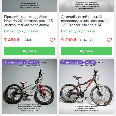
Гірський велосипед Viper
Дитячий легкий гірський
Nevada 26" сталева рама 15"
велосипед з низькою рамою
дискові гальма перемикачі
12" Crosser Nio Stels 24"
21S для початківців
дискові гальма Shimano
Готово до відправки
Готово до відправки
7 450
9 290
₴
₴
9 060 ₴
10 670 ₴
Купити
Купити
Топ продажів
–17%
Розпродаж!!!
–13%