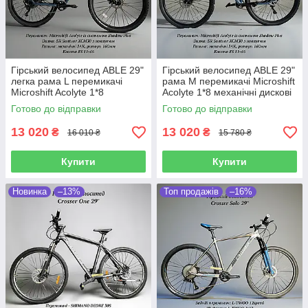
Гірський велосипед ABLE 29"
Гірський велосипед ABLE 29"
легка рама L перемикачі
рама M перемикачі Microshift
Microshift Acolyte 1*8
Acolyte 1*8 механічні дискові
механічні дискові гальма JAK
гальма JAK
Готово до відправки
Готово до відправки
13 020
13 020
₴
₴
16 010 ₴
15 780 ₴
Купити
Купити
Новинка
–13%
Топ продажів
–16%