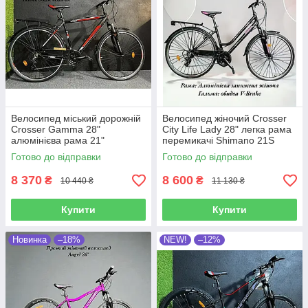
Велосипед міський дорожній
Велосипед жіночий Crosser
Crosser Gamma 28"
City Life Lady 28" легка рама
алюмінієва рама 21"
перемикачі Shimano 21S
обладнання Shimano
міцний багажник крила
Готово до відправки
Готово до відправки
багажник та крила
захист
8 370
8 600
₴
₴
10 440 ₴
11 130 ₴
Купити
Купити
Новинка
–18%
NEW!
–12%