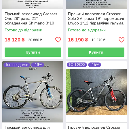
Гірський велосипед Crosser
Гірський велосипед Crosser
One 29" рама 21"
Solo 29" рама 19" перемикачі
обладнання Shimano 3*10
Ltwoo 1*12 гідравлічні гальма
DEORE гальма гідравліка
повітряна вилка
Готово до відправки
Готово до відправки
вилка локаут
18 120
16 190
₴
₴
20 880 ₴
19 270 ₴
Купити
Купити
Топ продажів
–19%
ТОП 2023
–15%
Гірський велосипед для
Гірський велосипед Crosser