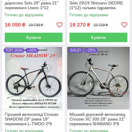
дорослих Solo 29" рама 21"
Solo 29\19 Shimano DEORE
перемикачі Ltwoo 1*12
(1*12) гальма гідравліка
гальма гідравліка вилка
вилка пневматика з локаутом
Готово до відправки
Готово до відправки
повітряна
16 050
19 270
₴
₴
19 730 ₴
22 720 ₴
Купити
Купити
ТОП 2026
–16%
SALE!
–25%
Гірський велосипед Crosser
Міський дорожній велосипед
SHADOW 29" рама 19"
Crosser XC 300 28" рама 21"
перемикачі L-TWOO 2*9
перемикачі SHIMANO 3*8
гальма гідравліка SHIMANO
гідравлічні гальма
Готово до відправки
Готово до відправки