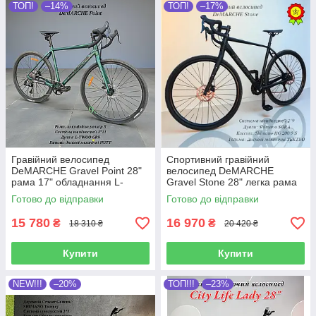
ТОП!
–14%
ТОП!
–17%
Гравійний велосипед
Спортивний гравійний
DeMARCHE Gravel Point 28"
велосипед DeMARCHE
рама 17" обладнання L-
Gravel Stone 28" легка рама
TWOO 1*11 гравійні
17" перемикачі Shimano
Готово до відправки
Готово до відправки
покришки
SORA 2*9
15 780
16 970
₴
₴
18 310 ₴
20 420 ₴
Купити
Купити
NEW!!!
–20%
ТОП!!!
–23%