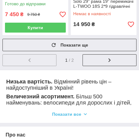
на 7 швидкостей дискові
Solo 29" рама 19" перемикачі
Готово до відправки
гальма
L-TWOO 18S 2*9 гідравлічні
гальма Logan касета
7 450
Немає в наявності
₴
9 750 ₴
14 950
₴
Купити
Показати ще
1
/ 2
Низька вартість.
Відмінний рівень цін –
найдоступніший в Україні!
Величезний асортимент.
Більш 500
найменувань: велосипеди для дорослих і дітей,
комплектуючі, а також електротранспорт та
Показати все
комплектуючі до нього.
Швидка відправка.
В середньому замовлення
надсилаємо протягом 2-3 днів з моменту
Про нас
оформлення.