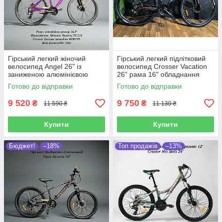
Гірський легкий жіночий
Гірський легкий підлітковий
велосипед Angel 26" із
велосипед Crosser Vacation
заниженою алюмінієвою
26" рама 16" обладнання
рамою 16" дискові гальма
shimano та дискові гальма
Готово до відправки
Готово до відправки
Shimano 24S
9 520
9 750
₴
₴
11 590 ₴
11 130 ₴
Купити
Купити
Бюджет!
–18%
Топ продажів
–13%