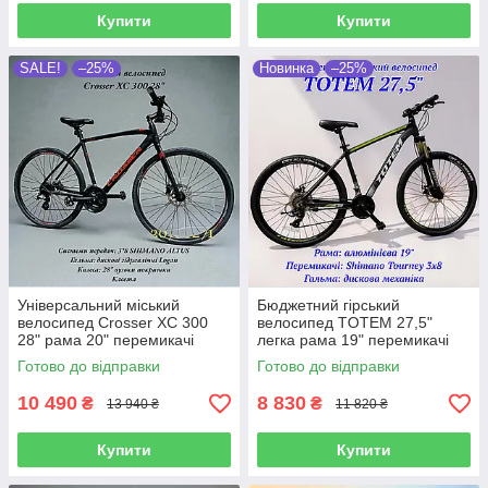
Купити
Купити
SALE!
–25%
Новинка
–25%
Універсальний міський
Бюджетний гірський
велосипед Crosser XC 300
велосипед TOTEM 27,5"
28" рама 20" перемикачі
легка рама 19" перемикачі
Shimano гідравлічні гальма
Shimano 3х7 дискові
Готово до відправки
Готово до відправки
механічні гальма вилка з
локаутом
10 490
8 830
₴
₴
13 940 ₴
11 820 ₴
Купити
Купити