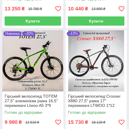
вилка пружино-еластомірна
13 250
10 440
₴
₴
15 780 ₴
13 890 ₴
Купити
Купити
Новинка
–20%
–13%
Гірський велосипед TOTEM
Гірський велосипед Crosser
27,5" алюмінієва рама 16,5"
X880 27,5" рама 17"
перемикачі Ltwoo A5 3*9
перемикачі LTWOO 1*12
дискові механічні гальма
гідравлічні дискові гальма
Готово до відправки
Готово до відправки
вилка з локаутом
повітряна вилка
9 980
15 730
₴
₴
12 510 ₴
18 120 ₴