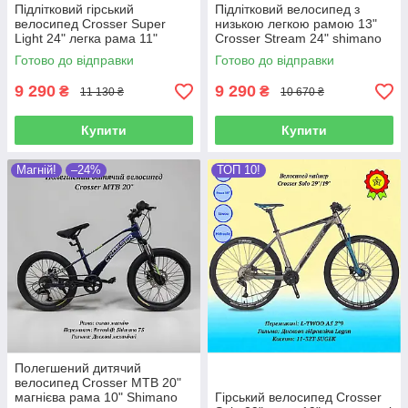
Підлітковий гірський
Підлітковий велосипед з
велосипед Crosser Super
низькою легкою рамою 13"
Light 24" легка рама 11"
Crosser Stream 24" shimano
перемикачі shimano 6
21S дискові гальма
Готово до відправки
Готово до відправки
швидкостей
амортизатор
9 290
9 290
₴
₴
11 130 ₴
10 670 ₴
Купити
Купити
Магній!
–24%
ТОП 10!
Полегшений дитячий
велосипед Crosser MTB 20"
магнієва рама 10" Shimano
Гірський велосипед Crosser