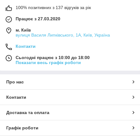
Консультація фахівця.
При необхідності наш
100% позитивних з 137 відгуків за рік
консультант завжди допоможе вам з вибором
велосипеда і відповідатиме на будь-які питання.
Працює з 27.03.2020
Передпродажна підготовка.
Кожен велосипед
м. Київ
перед відправкою перевіряється на наявність
вулиця Василя Липківського, 1А, Київ, Україна
заводського браку та компактно пакується для
безпечної доставки клієнту.
Контакти
Сьогодні працює з 10:00 до 18:00
Показати весь графік роботи
Про нас
Контакти
Доставка та оплата
Графік роботи