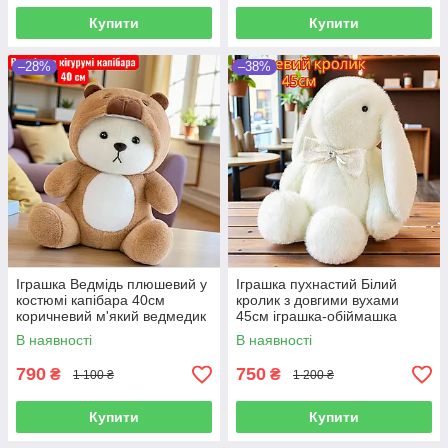
Купити
Купити
–28%
–38%
Іграшка Ведмідь плюшевий у
Іграшка пухнастий Білий
костюмі капібара 40см
кролик з довгими вухами
коричневий м'який ведмедик
45см іграшка-обіймашка
обнімашка в кігурумі на
заєць плюшевий на
В наявності
В наявності
подарунок для сну та ігор
подарунок М'які іграшки
зайчики
790
750
₴
₴
1 100 ₴
1 200 ₴
Купити
Купити