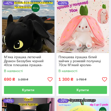
–42%
–26%
М'яка іграшка летючий
Плюшева іграшка білий
Дракон Беззубик чорний
зайчик у рожевій полуниці
40см плюшева іграшка-
70см М'який кролик-
обнімашка беззубик чорна
обіймашка з довгими вухами
В наявності
В наявності
фурія на подарунок
кролик полуничка на
подарунок
690
1 300
₴
₴
1 200 ₴
1 750 ₴
Купити
Купити
–43%
–29%