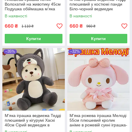
Волохатий на животику 45см
плюшевий у костюмі панди
Подушка обіймашка м'яка
Біло-чорний ведмедик
для сну та ігор іграшка
обнімашка в кігурумі на
В наявності
В наявності
антистрес
подарунок для сну та ігор
660
660
₴
₴
1 110 ₴
960 ₴
Купити
Купити
–35%
–32%
М'яка іграшка ведмежа Тедді
М'яка рожева іграшка Мелоді
плюшевий у кігурумі Хаскі
55см плюшевий кролик
40см Сірий ведмедик в
аніме в рожевій сукні іграшка-
костюмі іграшка-антистрес на
антистрес на подарунок для