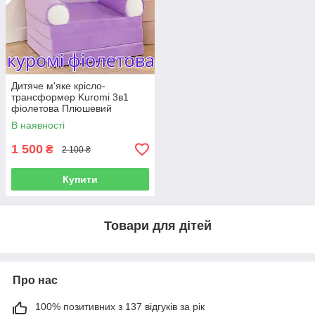
Дитяче м'яке крісло-
трансформер Kuromi 3в1
фіолетова Плюшевий
розкладний диван-ліжко з
В наявності
мультяшною подушкою
Куромі для дітей
1 500
₴
2 100 ₴
Купити
Товари для дітей
Про нас
100% позитивних з 137 відгуків за рік