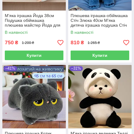
М'яка іграшка Йода 38см
Плюшева іграшка-обіймашка
Подушка обіймашка
Стіч Злюка 40см М'яка
плюшева майстер Йода для
дитяча іграшка подушка Стіч
сну та ігор іграшка антистрес
антистрес-обіймашка для сну
В наявності
В наявності
та ігор
750
810
₴
₴
1 200 ₴
1 265 ₴
Купити
Купити
–41%
–31%
Плюшева іграшка Котик
М'яка іграшка ведмежа Тедді