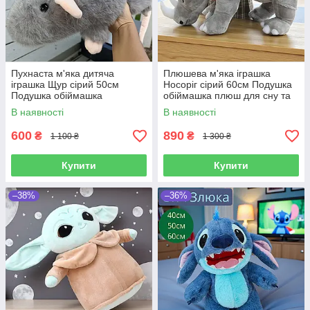
Пухнаста м'яка дитяча
Плюшева м'яка іграшка
іграшка Щур сірий 50см
Носоріг сірий 60см Подушка
Подушка обіймашка
обіймашка плюш для сну та
плюшева для сну та ігор
ігор іграшка антистрес
В наявності
В наявності
600
890
₴
₴
1 100 ₴
1 300 ₴
Купити
Купити
–38%
–36%