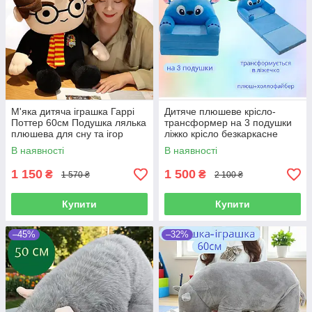
М'яка дитяча іграшка Гаррі
Дитяче плюшеве крісло-
Поттер 60см Подушка лялька
трансформер на 3 подушки
плюшева для сну та ігор
ліжко крісло безкаркасне
синій Стіч Розкладний диван
В наявності
В наявності
іграшка до 50кг від 1 до 5р
1 150
1 500
₴
₴
1 570 ₴
2 100 ₴
Купити
Купити
–45%
–32%