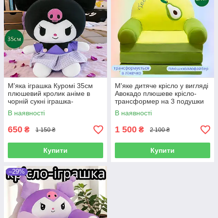
М'яка іграшка Куромі 35см
М'яке дитяче крісло у вигляді
плюшевий кролик аніме в
Авокадо плюшеве крісло-
чорній сукні іграшка-
трансформер на 3 подушки
антистрес на подарунок для
ліжко безкаркасне
В наявності
В наявності
сну та ігор
Розкладний диван іграшка до
50кг
650
1 500
₴
₴
1 150 ₴
2 100 ₴
Купити
Купити
–29%