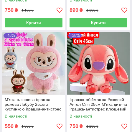
В наявності
В наявності
подарунок для сну та ігор
сну та ігор
750
890
₴
₴
1 150 ₴
1 300 ₴
Купити
Купити
–45%
–38%
М'яка плюшева іграшка
Іграшка-обіймашка Рожевий
рожева Лабубу 25см з
Ангел Стіч 25см М'яка дитяча
хустинкою іграшка-антистрес
іграшка-антистрес плюшевий
на подарунок для сну та ігор
Стіч для сну та ігор
В наявності
В наявності
550
750
₴
₴
1 000 ₴
1 200 ₴