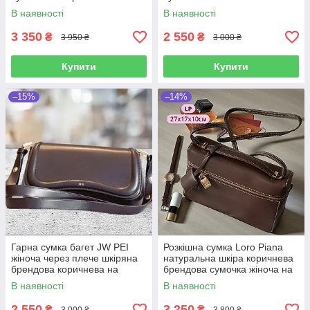
ременем через плече
трендовий клатч на
В наявності
В наявності
подарунок дівчині
3 350
2 550
₴
₴
3 950 ₴
3 000 ₴
Купити
Купити
–15%
–14%
Гарна сумка багет JW PEI
Розкішна сумка Loro Piana
жіноча через плече шкіряна
натуральна шкіра коричнева
брендова коричнева на
брендова сумочка жіноча на
плече трендовий клатч на
плече в подарунок дівчині
В наявності
В наявності
подарунок дівчині
2 550
3 250
₴
₴
3 000 ₴
3 800 ₴