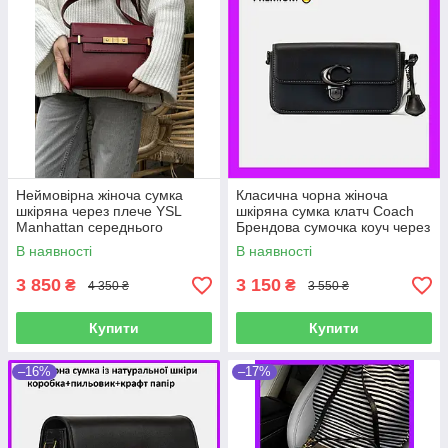
Неймовірна жіноча сумка
Класична чорна жіноча
шкіряна через плече YSL
шкіряна сумка клатч Coach
Manhattan середнього
Брендова сумочка коуч через
розміру бордова на
плече натуральна шкіра
В наявності
В наявності
подарунок
преміум
3 850
3 150
₴
₴
4 350 ₴
3 550 ₴
Купити
Купити
–16%
–17%