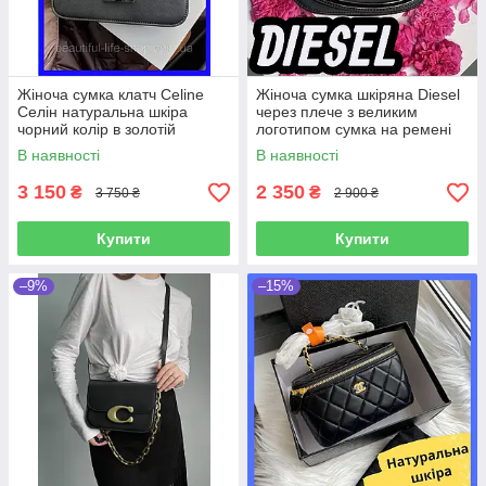
Жіноча сумка клатч Celine
Жіноча сумка шкіряна Diesel
Селін натуральна шкіра
через плече з великим
чорний колір в золотій
логотипом сумка на ремені
фурнітурі розкішна сумочка
через плече чорна
В наявності
В наявності
22см
3 150
2 350
₴
₴
3 750 ₴
2 900 ₴
Купити
Купити
–9%
–15%