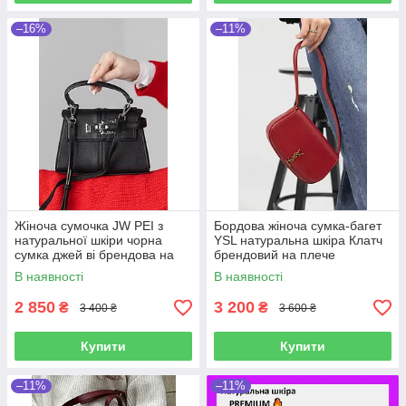
–16%
–11%
Жіноча сумочка JW PEI з
Бордова жіноча сумка-багет
натуральної шкіри чорна
YSL натуральна шкіра Клатч
сумка джей ві брендова на
брендовий на плече
подарунок для дівчини
шикарний подарунок дівчині
В наявності
В наявності
2 850
3 200
₴
₴
3 400 ₴
3 600 ₴
Купити
Купити
–11%
–11%