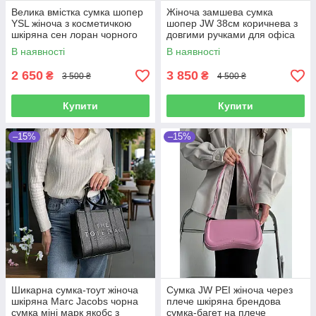
Велика вмістка сумка шопер
Жіноча замшева сумка
YSL жіноча з косметичкою
шопер JW 38см коричнева з
шкіряна сен лоран чорного
довгими ручками для офіса
кольору з гаманцем для
та подорожей
В наявності
В наявності
дрібниць
2 650
3 850
₴
₴
3 500 ₴
4 500 ₴
Купити
Купити
–15%
–15%
Шикарна сумка-тоут жіноча
Сумка JW PEI жіноча через
шкіряна Marc Jacobs чорна
плече шкіряна брендова
сумка міні марк якобс з
сумка-багет на плече