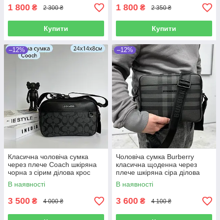
сумки дівчині
орнаментом
1 800
1 800
₴
₴
2 300 ₴
2 350 ₴
Купити
Купити
–12%
–12%
Класична чоловіча сумка
Чоловіча сумка Burberry
через плече Coach шкіряна
класична щоденна через
чорна з сірим ділова крос
плече шкіряна сіра ділова
боді коуч
сумка
В наявності
В наявності
3 500
3 600
₴
₴
4 000 ₴
4 100 ₴