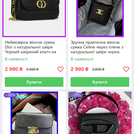
Неймовірна жіноча сумка
Зручна практична жіноча
Dior з натуральної шкіри
сумка Celine через плече з
Чорний шкіряний клатч на
натуральної шкіри чорна
ланцюжку преміум якості на
відмінної якості
В наявності
В наявності
подарунок дівчині
2 990
2 990
₴
₴
3 550 ₴
3 600 ₴
Купити
Купити
–16%
–19%