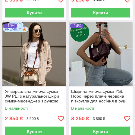
Купити
Купити
–19%
–14%
Універсальна жіноча сумка
Шкіряна жіноча сумка YSL
JW PEI з натуральної шкіри
Hobo через плече червона
сумка-месенджер з ручкою
півкругла для носіння в руці
невелика сумочка крос боді
брендова сумка на
В наявності
В наявності
трапеція на плече
подарунок
2 850
3 250
₴
₴
3 500 ₴
3 800 ₴
Купити
Купити