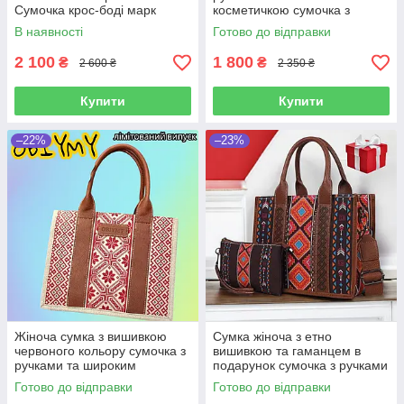
Сумочка крос-боді марк
косметичкою сумочка з
якобс на широкому ремені
вишивкою ременем гаманець
В наявності
Готово до відправки
в подарунок
2 100
1 800
₴
₴
2 600 ₴
2 350 ₴
Купити
Купити
–22%
–23%
Жіноча сумка з вишивкою
Сумка жіноча з етно
червоного кольору сумочка з
вишивкою та гаманцем в
ручками та широким
подарунок сумочка з ручками
ремінцем через плече з
та косметичкою для дрібниць
Готово до відправки
Готово до відправки
орнаментом подарункові
подарункові сумки з