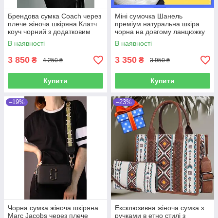
Брендова сумка Coach через
Міні сумочка Шанель
плече жіноча шкіряна Клатч
преміум натуральна шкіра
коуч чорний з додатковим
чорна на довгому ланцюжку
ланцюжком якісна
Квадратна брендова сумка
В наявності
В наявності
через плече
3 850
3 350
₴
₴
4 250 ₴
3 950 ₴
Купити
Купити
–19%
–23%
Чорна сумка жіноча шкіряна
Ексклюзивна жіноча сумка з
Marc Jacobs через плече
ручками в етно стилі з