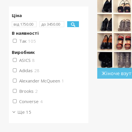
Ціна
В наявності
Так
105
Виробник
ASICS
8
Adidas
28
Жіноче взут
Alexander McQueen
1
Brooks
2
Converse
4
Ще 15