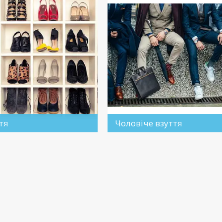
тя
Чоловіче взуття