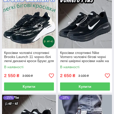
Кросівки чоловічі спортивні
Кросівки спортивні Nike
Brooks Launch 11 чорно-білі
Vomero чоловічі бігові чорні
легкі дихаючі кроси Брукс для
легкі шкіряні кросівки найк на
бігу тренувань та повсякденні
товстій підошві
В наявності
В наявності
2 550
2 650
₴
₴
3 000 ₴
3 100 ₴
Купити
Купити
–15%
–18%