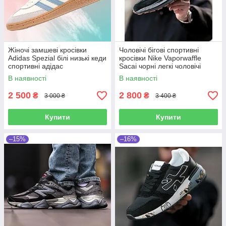
Жіночі замшеві кросівки
Чоловічі бігові спортивні
Adidas Spezial білі низькі кеди
кросівки Nike Vaporwaffle
спортивні адідас
Sacai чорні легкі чоловічі
замшеві кросівки найк вапор
В наявності
В наявності
2 500
2 800
₴
₴
3 000 ₴
3 400 ₴
Купити
Купити
–15%
–16%