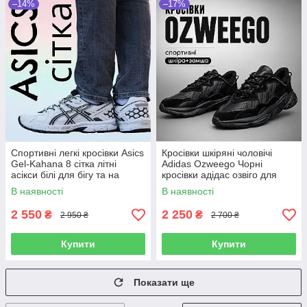
–14%
–17%
Спортивні легкі кросівки Аsics
Кросівки шкіряні чоловічі
Gel-Kahana 8 сітка літні
Adidas Ozweego Чорні
асікси білі для бігу та на
кросівки адідас озвіго для
кожен день
відпочинку та спорта для
В наявності
В наявності
хлопця
2 550
2 250
₴
₴
2 950 ₴
2 700 ₴
Купити
Купити
Показати ще