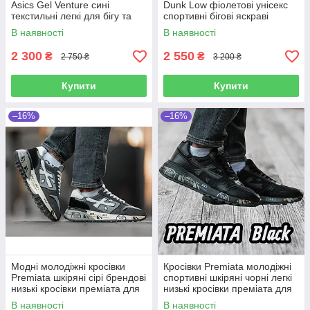
Аsics Gel Venture сині
Dunk Low фіолетові унісекс
текстильні легкі для бігу та
спортивні бігові яскраві
активного відпочинку
кросівки молодіжні
В наявності
В наявності
2 300
2 550
₴
₴
2 750 ₴
3 200 ₴
Купити
Купити
–16%
–16%
Модні молодіжні кросівки
Кросівки Premiata молодіжні
Premiata шкіряні сірі брендові
спортивні шкіряні чорні легкі
низькі кросівки преміата для
низькі кросівки преміата для
спорту та відпочинку
спорту та відпочинку
В наявності
В наявності