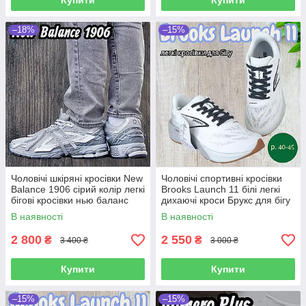
Купити
Купити
–18%
–15%
Чоловічі шкіряні кросівки New
Чоловічі спортивні кросівки
Balance 1906 сірий колір легкі
Brooks Launch 11 білі легкі
бігові кросівки нью баланс
дихаючі кроси Брукс для бігу
сітка
тренувань та повсякденні
В наявності
В наявності
2 800
2 550
₴
₴
3 400 ₴
3 000 ₴
Купити
Купити
–15%
–15%