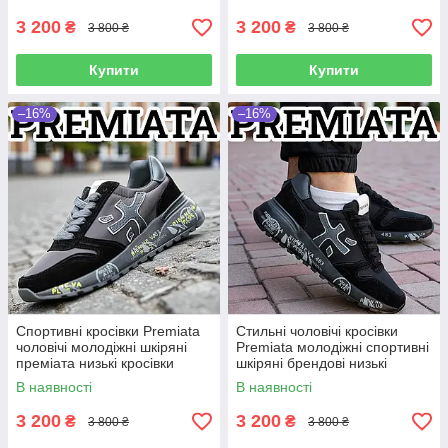
3 200
3 200
₴
₴
3 800 ₴
3 800 ₴
Купити
Купити
–16%
–16%
Спортивні кросівки Premiata
Стильні чоловічі кросівки
чоловічі молодіжні шкіряні
Premiata молодіжні спортивні
преміата низькі кросівки
шкіряні брендові низькі
преміата для спорту та
кросівки преміата для спорту
В наявності
В наявності
відпочинку
та відпочинку
3 200
3 200
₴
₴
3 800 ₴
3 800 ₴