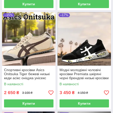
Купити
Купити
–15%
–17%
Спортивні кросівки Asics
Модні молодіжні чоловічі
Onitsuka Tiger бежеві низькі
кросівки Premiata шкіряні
кеди асікс оніцука унісекс
чорні брендові низькі кросівки
преміата для спорту та
В наявності
В наявності
відпочинку
2 650
3 450
₴
₴
3 100 ₴
4 150 ₴
Купити
Купити