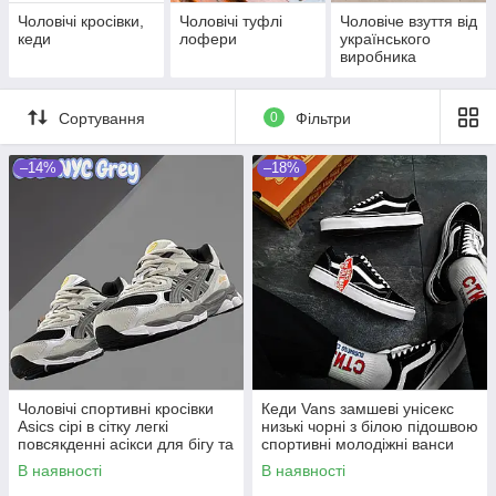
Чоловічі кросівки,
Чоловічі туфлі
Чоловіче взуття від
кеди
лофери
українського
виробника
Сортування
0
Фільтри
–14%
–18%
Чоловічі спортивні кросівки
Кеди Vans замшеві унісекс
Asics сірі в сітку легкі
низькі чорні з білою підошвою
повсякденні асікси для бігу та
спортивні молодіжні ванси
тренувань
В наявності
В наявності