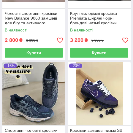
Чоловічі спортивні кросівки
Круті молодіжні кросівки
New Balance 9060 замшеві
Premiata шкіряні чорні
для бігу та активного
брендові низькі кросівки
відпочинку нью баланс
преміата для спорту та
В наявності
В наявності
чорний
відпочинку
2 800
3 200
₴
₴
3 300 ₴
3 800 ₴
Купити
Купити
–16%
–20%
Спортивні чоловічі кросівки
Кросівки замшеві низькі SB