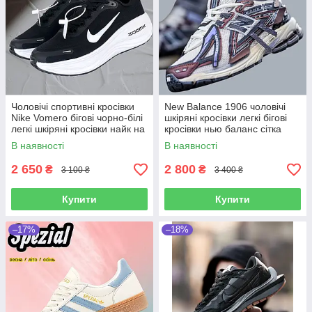
Чоловічі спортивні кросівки
New Balance 1906 чоловічі
Nike Vomero бігові чорно-білі
шкіряні кросівки легкі бігові
легкі шкіряні кросівки найк на
кросівки нью баланс сітка
товстій підошві
В наявності
В наявності
2 650
2 800
₴
₴
3 100 ₴
3 400 ₴
Купити
Купити
–17%
–18%