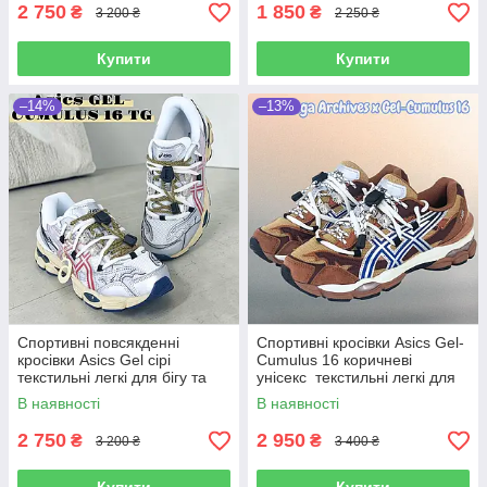
2 750
1 850
₴
₴
3 200 ₴
2 250 ₴
Купити
Купити
–14%
–13%
Спортивні повсякденні
Спортивні кросівки Аsics Gel-
кросівки Аsics Gel сірі
Cumulus 16 коричневі
текстильні легкі для бігу та
унісекс текстильні легкі для
активного відпочинку
тренувань та активного
В наявності
В наявності
відпочинку
2 750
2 950
₴
₴
3 200 ₴
3 400 ₴