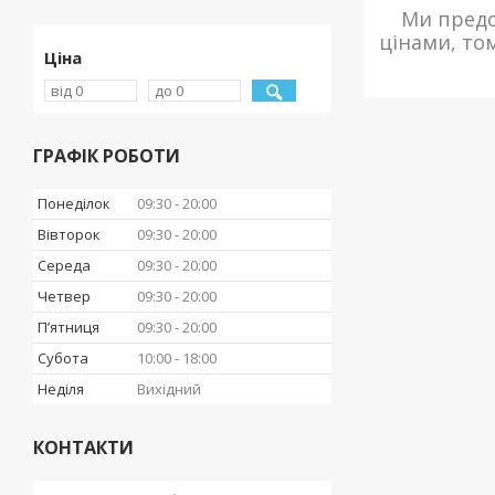
Ми предс
цінами, то
Ціна
ГРАФІК РОБОТИ
Понеділок
09:30
20:00
Вівторок
09:30
20:00
Середа
09:30
20:00
Четвер
09:30
20:00
Пʼятниця
09:30
20:00
Субота
10:00
18:00
Неділя
Вихідний
КОНТАКТИ